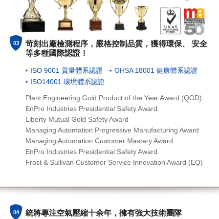
苛刻出廠檢測程序，嚴格控制品質，獲得環保、 安全
03
等多種國際認證！
ISO 9001 質量體系認證
OHSA 18001 健康體系認證
ISO14001 環境體系認證
Plant Engineering Gold Product of the Year Award (QGD)
EnPro Industries Presidential Safety Award
Liberty Mutual Gold Safety Award
Managing Automation Progressive Manufacturing Award
Managing Automation Customer Mastery Award
EnPro Industries Presidential Safety Award
Frost & Sullivan Customer Service Innovation Award (EQ)
統將專注空氣壓縮十余年，擁有強大技術團隊
04