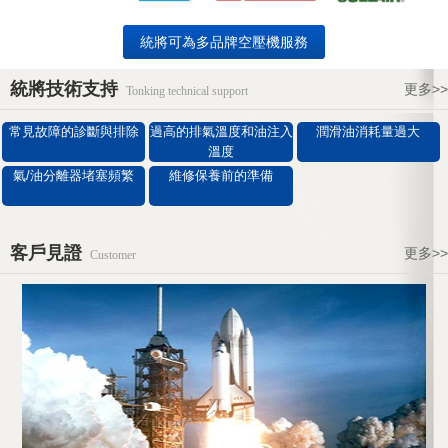
統將可為多品牌空壓機服務
統將技術支持
更多>>
Tonking technical support
常見故障的診斷與排除
過高的排氣溫度和油注入
潤滑油消耗量過大
溫度
氣/油分離器堵塞頻繁
維修保養前的準備
客戶見證
更多>>
Customer