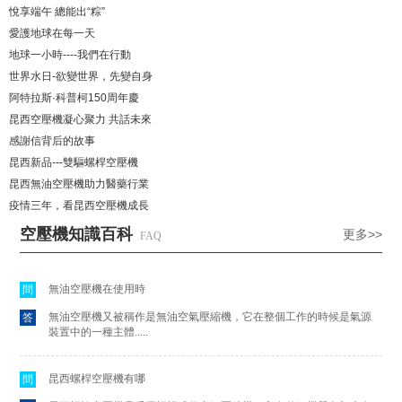
悅享端午 總能出“粽”
愛護地球在每一天
地球一小時----我們在行動
世界水日-欲變世界，先變自身
阿特拉斯·科普柯150周年慶
昆西空壓機凝心聚力 共話未來
感謝信背后的故事
昆西新品---雙驅螺桿空壓機
昆西無油空壓機助力醫藥行業
疫情三年，看昆西空壓機成長
空壓機知識百科
更多>>
FAQ
無油空壓機在使用時
問
無油空壓機又被稱作是無油空氣壓縮機，它在整個工作的時候是氣源
答
裝置中的一種主體.....
昆西螺桿空壓機有哪
問