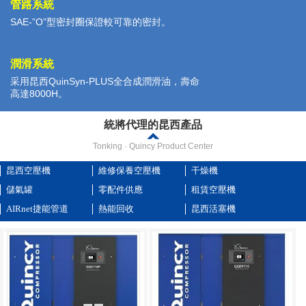
管路系統
SAE-”O”型密封圈保證較可靠的密封。
潤滑系統
采用昆西QuinSyn-PLUS全合成潤滑油，壽命
高達8000H。
統將代理的昆西產品
Tonking · Quincy Product Center
昆西空壓機
維修保養空壓機
干燥機
儲氣罐
零配件供應
租賃空壓機
AIRnet捷能管道
熱能回收
昆西活塞機