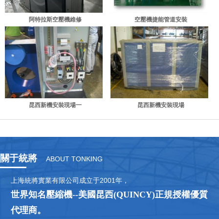
阿特拉斯空壓機維修
空壓機捷能管道安裝
昆西新機安裝現場一
昆西新機安裝現場
關于統將
ABOUT TONKING
上海統將實業有限公司成立于2001年，
世界知名壓縮機--美國昆西(QUINCY)正規授權優質
代理商。