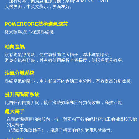
，運行可靠，擴展及通訊方便；采用SIEMENS TD200
人機界面，中英文顯示，界面友好。
POWERCORE技術進氣濾芯
微米除塵,悉心保護壓縮機
軸向進氣
設有進氣導向殼，使空氣軸向進入轉子，減小進氣喘流，
避免空氣被預熱，并有效使用螺桿全程長度，使螺桿更具效率。
油氣分離系統
壓縮空氣經離心，重力和濾芯的過濾三重分離，有效提高分離效果。
提升閥調節系統
昆西技術的提升閥，較佳滿載效率和部分負荷效率，高效節能。
超大轉子
在壓縮機機頭的內殼內，有一對互相平行的經精密加工的帶螺旋形槽
的大轉子
（陽轉子和陰轉子），保證了機頭的經久耐用和效率性。