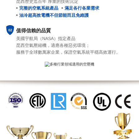
昆西歷史迄百年 厚重的技術沉淀
完整的空氣系統產品
滿足各行各業需求
油冷超高效電機不但節能而且免維護
值得信賴的品質
02
美國
宇航局（NASA）
指定產品
昆西空氣壓縮機，適應各種惡劣環境；
服務于
全球
數萬家企業，保證空氣系統平穩高效運行。