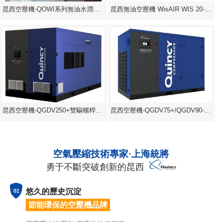
昆西空壓機-QOWI系列無油水潤滑空壓機
昆西無油空壓機 WisAIR WIS 20-75V
昆西空壓機-QGDV250+雙驅螺桿空壓機
昆西空壓機-QGDV75+/QGDV90-節能型油
空氣壓縮技術專家·上海統將
勇于不斷突破創新的昆西
悠久的歷史沉淀
01
節能環保的空壓機品牌