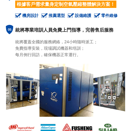
根據客戶需求量身定制空氣壓縮整體解決方案！
機房設計
推薦選型
設備維護
零件維修
統將專業培訓人員免費上門指導，完善售后服務
05
統將覆蓋全國的服務網絡，
24小時隨時派工；
免費指導安裝，現場調試機器和培訓；
每月例行回訪，確保機器正常運行。