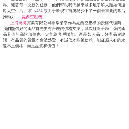
界。隨著每一次新的任務，他們幫助我們越來越多地了解人類如何適
應太空生活。
在
致力于發現宇宙奧秘少不了一個最重要的幕后
NASA
推動力
昆西
空壓機
。
----
上海統將
實業有限公司非常榮幸作為昆西空壓機的授權代理商，
我們堅信好的產品首先要有合理的價格支撐，其次經過千錘百煉的產
品具備的高附加值也一定能為客戶賦能。產品如人品，好產品會說
話，有品質的質量才會被熱愛，有誠信才能被信賴，能征服人心的永
遠不是價格，而是品質和價值！