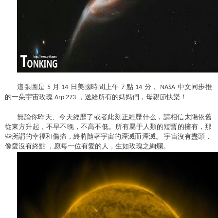
這張圖是
月
日美國時間上午
點
分，
中文同步推
5
14
7
14
NASA
的一朵宇宙玫瑰
，送給所有的媽媽們，母親節快樂！
Arp 273
無論你昨天、今天經歷了或者此刻正經歷什么，請相信太陽依舊
從東方升起，不早不晚，不高不低。所有屬于人類的短暫的擁有，那
些所謂的幸福和傷痛，終將隨著宇宙的湮滅而湮滅。
宇宙沒有盡頭，
像愛沒有終點
，愿每一位有愛的人，生如玫瑰之絢爛。