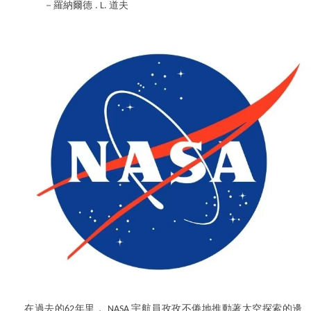
－羅納爾德
道夫
. L.
在過去的
年里，
宇航員孜孜不倦地推動著太空探索的邊
62
NASA