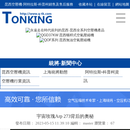
昆西空壓機·阿特拉斯-科普柯銷售及售后服務
收藏本站
|
在線留言
|
網站地圖
統將·新聞中心
昆西空壓機資訊
上海統將動態
阿特拉斯•科普柯資
訊
空壓機行業資訊
宇宙玫瑰Arp 273背后的奧秘
發布日期：
2023-05-15 11:39:10
編輯：
master
瀏覽量：
67