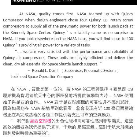
At NASA, quality comes first. NASA teamed up with Quincy
Compressor when design engineers chose four Quincy QSI rotary screw
compressors to supply all of the pneumatic power for both launch pads at
’
the Kennedy Space Center. Quincy
s reliability came as no surprise to
NASA. If you look elsewhere on the NASA base, you will find close to 100
’
Quincy
s providing air power for a variety of tasks.
“…
we are very satisfied with the performance and reliability of
Quincy air compressors. These units are highly efficient and deliver the
”
clean, dry air essential for Space Shuttle launch support.
－
（
）
Ronald L. Dorff
Supervisor, Pneumatic System
Lockheed Space Operation Company
在
，質量是第一位的。當
的工程師選擇
臺昆西
NASA
NASA
4
QSI
壓縮機為肯尼迪航天中心的兩座發射塔提供氣動動力時，
便開
NASA
始了與昆西的合作。
對于昆西壓縮機的可靠性并不感到驚訝。
NASA
因為如果您在
基地里到處看看，您會發現有近
臺昆西壓縮
NASA
100
機正在為完成基地的各種工作提供著充足可靠的空氣動力。
“…我們對
昆西
空壓機
的出色性能和高可靠性感到非常滿意。這些
高效的機器為我們提供了潔凈、干燥的 壓縮空氣，這對于航天飛機的
順利發射時極為重要的”。