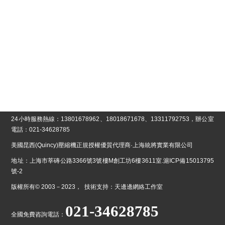
24小時服務熱線：13801678962、18018671678、13311792753，辦公室
電話：021-34628785
美國昆西(Quincy)壓縮機正規授權優質代理商·上海統將實業有限公司
地址：上海市莘磚公路3366號3號樓M創工坊6樓3611室.
滬ICP備15013795
號-2
版權所有© 2003－2023， 技術支持：天邊邊網絡工作室
021-34628785
全國免費咨詢電話：