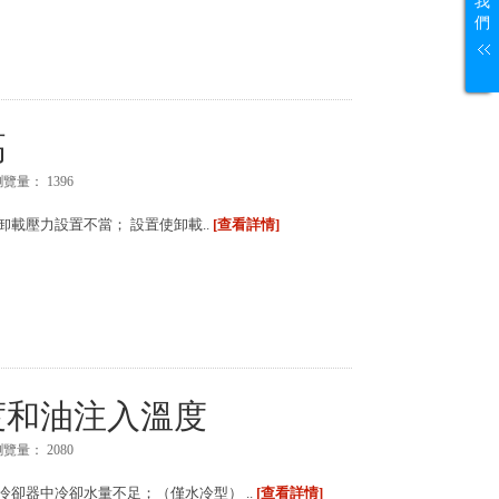
我
們
高
瀏覽量：
1396
卸載壓力設置不當； 設置使卸載..
[查看詳情]
度和油注入溫度
瀏覽量：
2080
冷卻器中冷卻水量不足；（僅水冷型） ..
[查看詳情]