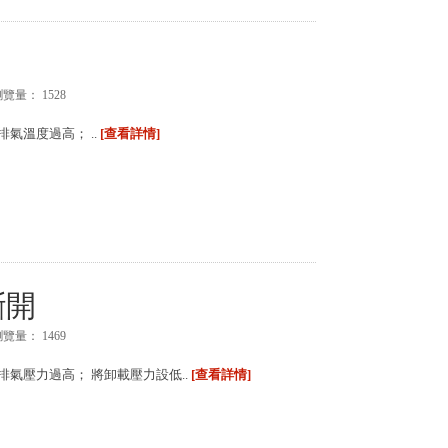
瀏覽量：
1528
氣溫度過高； ..
[查看詳情]
斷開
瀏覽量：
1469
排氣壓力過高； 將卸載壓力設低..
[查看詳情]