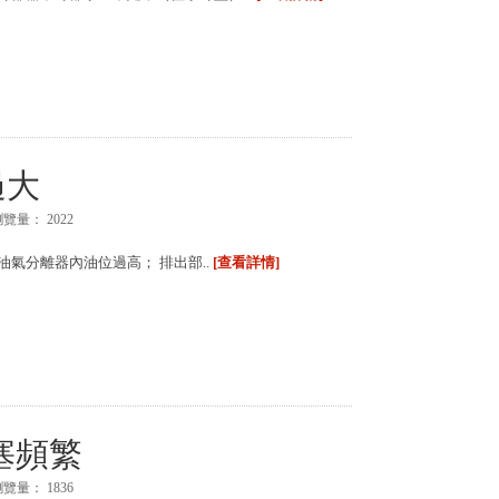
過大
瀏覽量：
2022
油氣分離器內油位過高； 排出部..
[查看詳情]
塞頻繁
瀏覽量：
1836