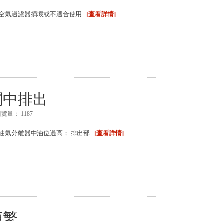
空氣過濾器損壞或不適合使用..
[查看詳情]
閥中排出
瀏覽量：
1187
油氣分離器中油位過高； 排出部..
[查看詳情]
頻繁