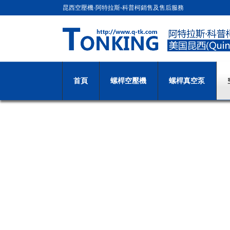
昆西空壓機·阿特拉斯-科普柯銷售及售后服務
首頁
螺桿空壓機
螺桿真空泵