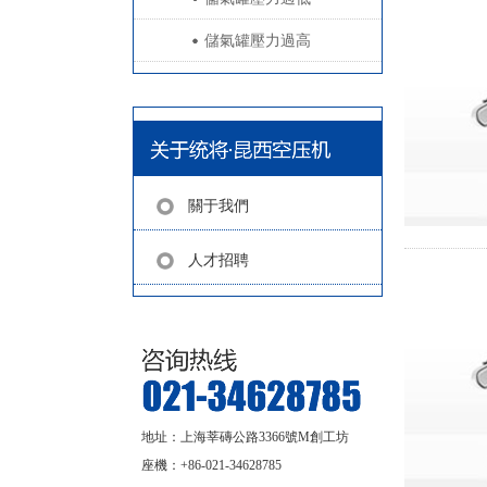
儲氣罐壓力過高
關于我們
人才招聘
地址：上海莘磚公路3366號M創工坊
座機：+86-021-34628785