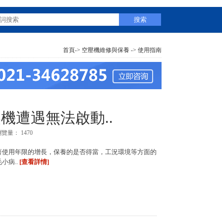
首頁
->
空壓機維修與保養
->
使用指南
機遭遇無法啟動..
瀏覽量：
1470
著使用年限的增長，保養的是否得當，工況環境等方面的
小病..
[查看詳情]