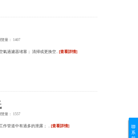
瀏覽量：
1407
空氣過濾器堵塞； 清掃或更換空..
[查看詳情]
低
瀏覽量：
1557
工作管道中有過多的泄露； ..
[查看詳情]
聯
系