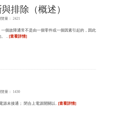
斷與排除（概述）
瀏覽量：
2421
，一個故障通常不是由一個零件或一個因素引起的，因此
 ..
[查看詳情]
瀏覽量：
1430
電源未接通； 閉合上電源開關以..
[查看詳情]