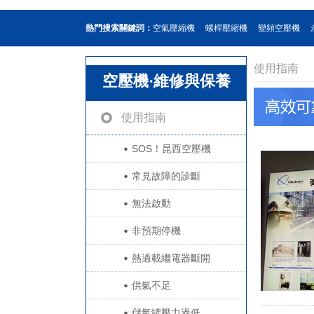
熱門搜索關鍵詞：
空氣壓縮機
螺桿壓縮機
變頻空壓機
使用指南
空壓機·維修與保養
使用指南
SOS！昆西空壓機
常見故障的診斷
無法啟動
非預期停機
熱過載繼電器斷開
供氣不足
儲氣罐壓力過低