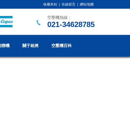
收藏本站
|
在線留言
|
網站地圖
空壓機熱線：
021-34628785
能聯機
關于統將
空壓機百科