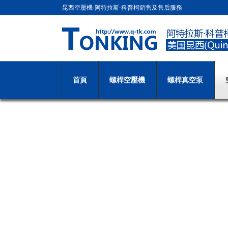
昆西空壓機·阿特拉斯-科普柯銷售及售后服務
首頁
螺桿空壓機
螺桿真空泵