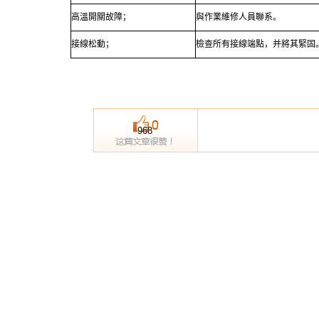
高溫開關故障；
與作業維修人員聯系。
接線松動；
檢查所有接線端點，并將其緊固