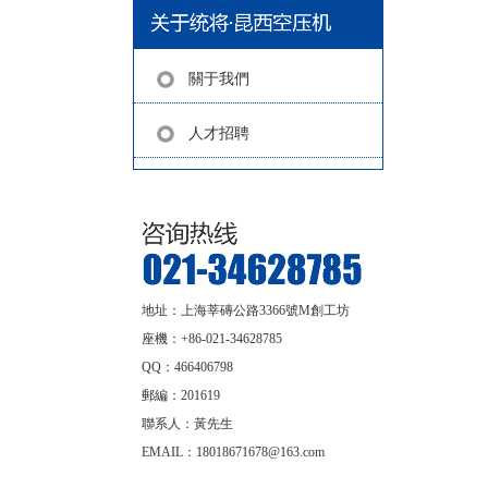
關于我們
人才招聘
地址：上海莘磚公路3366號M創工坊
座機：+86-021-34628785
QQ：466406798
郵編：201619
聯系人：黃先生
EMAIL：18018671678@163.com
shtonking@126.com