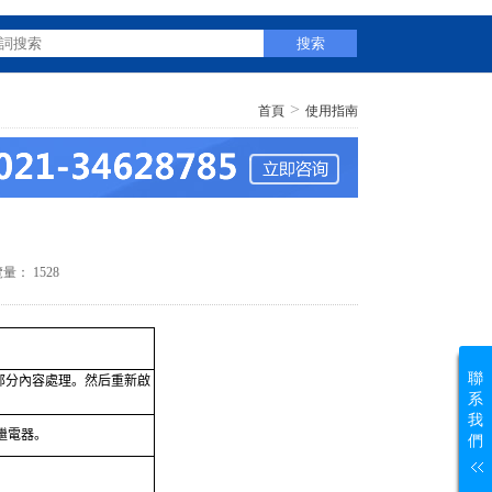
>
首頁
使用指南
覽量：
1528
聯
部分內容處理。然后重新啟
系
我
繼電器。
們