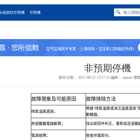
永磁變頻空壓機
空壓機
非預期停機
發布日期：
2017-08-12 13:17:15
編輯：
master
瀏
故障現象及可能原因
故障排除方法
根據“排氣溫度或油注溫度過高”
排氣溫度過高；
動機器。
熱過載繼電器斷開；
找出原因并糾正，重新設定過載
電源故障；
檢查供電部分。