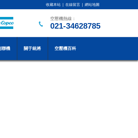
收藏本站
|
在線留言
|
網站地圖
空壓機熱線：
021-34628785
能聯機
關于統將
空壓機百科