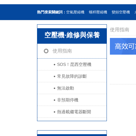
熱門搜索關鍵詞：
空氣壓縮機
螺桿壓縮機
變頻空壓機
使用指南
空壓機·維修與保養
使用指南
SOS！昆西空壓機
常見故障的診斷
無法啟動
非預期停機
熱過載繼電器斷開