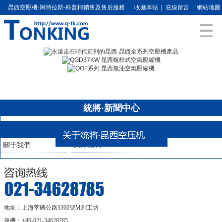
昆西空壓機·阿特拉斯-科普柯銷售及售后服務
收藏本站
|
在線留言
|
網站地圖
統將·新聞中心
關于我們
人才招聘
地址：上海莘磚公路3366號M創工坊
座機：+86-021-34628785