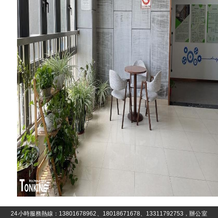
24小時服務熱線：13801678962、18018671678、13311792753，辦公室