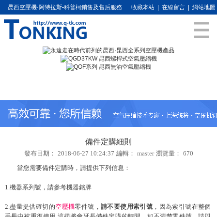
昆西空壓機·阿特拉斯-科普柯銷售及售后服務
收藏本站
|
在線留言
|
網站地圖
備件定購細則
發布日期：
2018-06-27 10:24:37
編輯：
master
瀏覽量：
670
當您需要備件定購時，請提供下列信息：
1.機器系列號，請參考機器銘牌
2.盡量提供確切的
空壓機
零件號，
請不要使用索引號
，因為索引號在整個
手冊中被重復使用,這樣將會延長備件定購的時間，如不清楚零件號，請與