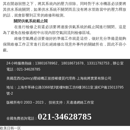
其在開啟狀態之下，將其系統內的壓力排除。同時對于水冷機器必須要將
其供水系統關閉，如果供水系統不關閉而且沒有將水管路當中的壓力釋放
的話，就會影響到正常的維修和檢測。
關閉供氣系統截止閥
在進行檢修之前還必須要將連接供氣系統的截止閥進行關閉。這是
為了避免在檢修過程中出現內部空氣回流到檢修區域。
維修空氣機必須要做好的準備工作就是這些，做好充分準備是能夠
保障維修工作正常進行且杜絕維修出現意外事件的關鍵所在，因此不容小
覷。
24小時服務熱線：13801678962、18018671678、13311792753，辦公室
電話：021-34628785
美國昆西(Quincy)壓縮機正規授權優質代理商·上海統將實業有限公司
地址：上海市莘磚公路3366號3號樓M創工坊6樓3611室.
滬ICP備15013795
號-2
版權所有© 2003－2023， 技術支持：天邊邊網絡工作室
021-34628785
全國免費咨詢電話：
欧美日韩一区