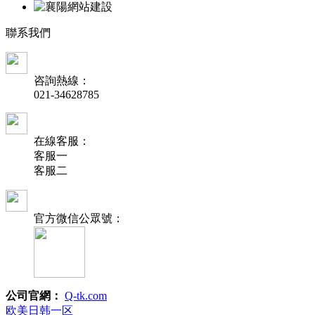
聯
系
我
們
咨詢熱線：
021-34628785
在線客服：
客服一
客服二
官方微信公眾號：
公司官網：
Q-tk.com
欧美日韩一区