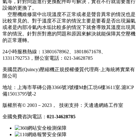
氣等，針對問題進行更換配件即可解決，實在不行就需要進行
設備的更換了。
空壓機維修當中出現溫度不正常或者是聲音異常的情況也是
比較常見的。對于溫度不正常的情況主要是要看是否出現漏氣
或者是內部冷氣內水垢比較多的情況下就會導致其溫度出現異
常的情況。針對所對應的問題和原因來解決就能保障其空壓機
的正常運轉。
24小時服務熱線：13801678962、18018671678、
13311792753，辦公室電話：021-34628785
美國昆西(Quincy)壓縮機正規授權優質代理商·上海統將實業有
限公司
地址：上海市莘磚公路3366號3號樓M創工坊6樓3611室.
滬ICP
備15013795號-2
版權所有© 2003－2023， 技術支持：天邊邊網絡工作室
全國免費咨詢電話：
021-34628785