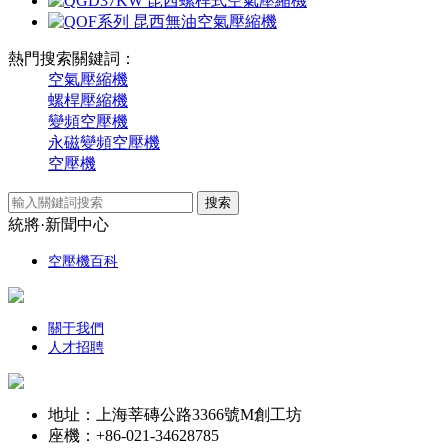
熱門搜索關鍵詞：
空氣壓縮機
螺桿壓縮機
變頻空壓機
永磁變頻空壓機
空壓機
統將·新聞中心
空壓機百科
關于我們
人才招聘
地址：上海莘磚公路3366號M創工坊
座機：+86-021-34628785