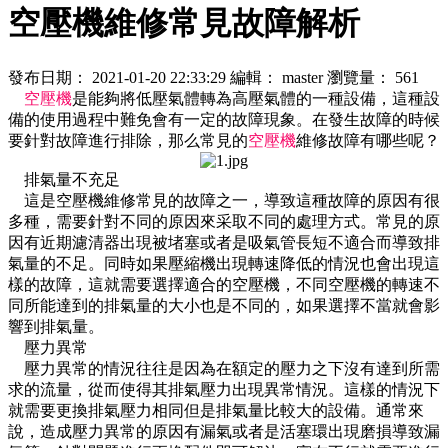
空壓機維修常見故障解析
發布日期：
2021-01-20 22:33:29
編輯：
master
瀏覽量：
561
空壓機
是能夠將低壓氣體轉為高壓氣體的一種設備，這種設
備的使用過程中難免會有一定的故障現象。在發生故障的時候
要針對故障進行排除，那么常見的
空壓機
維修故障有哪些呢？
排氣量不充足
這是空壓機維修常見的故障之一，導致這種故障的原因有很
多種，需要針對不同的原因來采取不同的處理方式。常見的原
因有近期濾清器出現被堵塞或者是吸氣管長短不適合而導致排
氣量的不足。同時如果壓縮機出現轉速降低的情況也會出現這
樣的故障，這就需要選擇適合的空壓機，不同空壓機的轉速不
同所能達到的排氣量的大小也是不同的，如果選擇不當就會影
響到排氣量。
壓力異常
壓力異常的情況往往是因為在額定的壓力之下沒有達到所需
求的流量，從而使得其排氣壓力出現異常情況。這樣的情況下
就需要更換排氣壓力相同但是排氣量比較大的設備。通常來
說，造成壓力異常的原因有漏氣或者是活塞環出現磨損導致漏