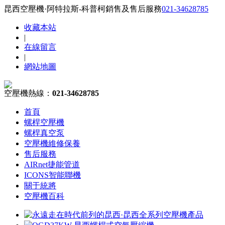
昆西空壓機·阿特拉斯-科普柯銷售及售后服務
021-34628785
收藏本站
|
在線留言
|
網站地圖
空壓機熱線：
021-34628785
首頁
螺桿空壓機
螺桿真空泵
空壓機維修保養
售后服務
AIRnet捷能管道
ICONS智能聯機
關于統將
空壓機百科